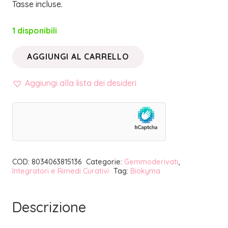
Tasse incluse.
1 disponibili
AGGIUNGI AL CARRELLO
ROSA
CANINA
Aggiungi alla lista dei desideri
GERMOGLI
(ROSA
SELVATICA)
|
BIOKYMA
COD:
8034063815136
Categorie:
Gemmoderivati
,
quantità
Integratori e Rimedi Curativi
Tag:
Biokyma
Descrizione