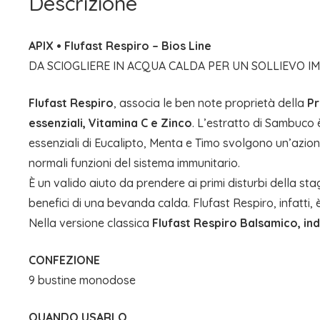
Descrizione
APIX • Flufast Respiro – Bios Line
DA SCIOGLIERE IN ACQUA CALDA PER UN SOLLIEVO I
Flufast Respiro
, associa le ben note proprietà della
Pr
essenziali, Vitamina C e Zinco
. L’estratto di Sambuco è 
essenziali di Eucalipto, Menta e Timo svolgono un’azione
normali funzioni del sistema immunitario.
È un valido aiuto da prendere ai primi disturbi della sta
benefici di una bevanda calda. Flufast Respiro, infatti, è
Nella versione classica
Flufast Respiro Balsamico, indi
CONFEZIONE
9 bustine monodose
QUANDO USARLO