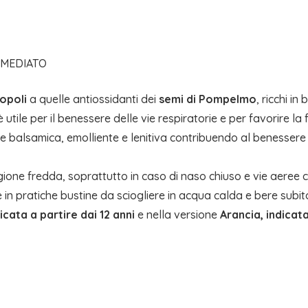
MMEDIATO
opoli
a quelle antiossidanti dei
semi di Pompelmo
, ricchi in
utile per il benessere delle vie respiratorie e per favorire la fl
 balsamica, emolliente e lenitiva contribuendo al benessere di
gione fredda, soprattutto in caso di naso chiuso e vie aeree con
 in pratiche bustine da sciogliere in acqua calda e bere subito 
cata a partire dai 12 anni
e nella versione
Arancia, indicata