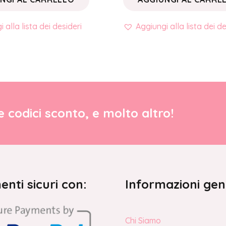
 alla lista dei desideri
Aggiungi alla lista dei de
re codici sconto, e molto altro!
nti sicuri con:
Informazioni gen
Chi Siamo