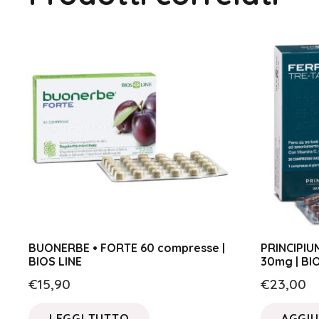
BUONERBE • FORTE 60 compresse |
PRINCIPIU
BIOS LINE
30mg | BI
€
15,90
€
23,00
LEGGI TUTTO
AGGIU