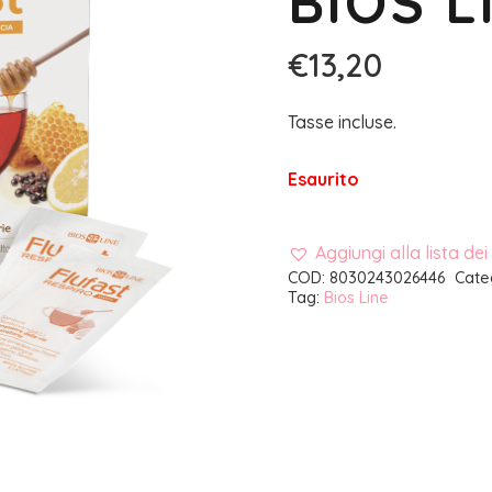
BIOS L
€
13,20
Tasse incluse.
Esaurito
Aggiungi alla lista dei
COD:
8030243026446
Cate
Tag:
Bios Line