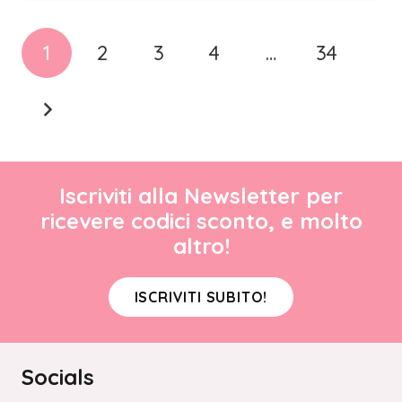
1
2
3
4
…
34
Iscriviti alla Newsletter per
ricevere codici sconto, e molto
altro!
ISCRIVITI SUBITO!
Socials