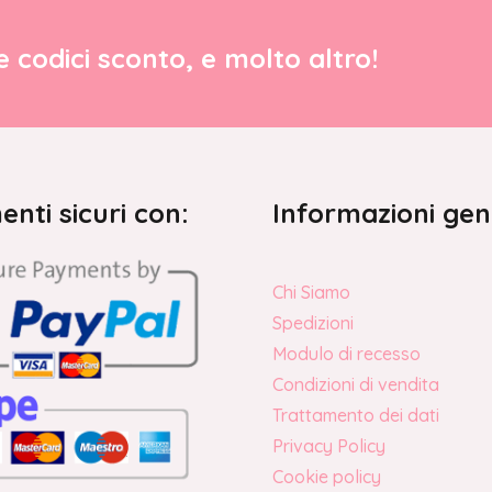
re codici sconto, e molto altro!
nti sicuri con:
Informazioni gen
Chi Siamo
Spedizioni
Modulo di recesso
Condizioni di vendita
Trattamento dei dati
Privacy Policy
Cookie policy