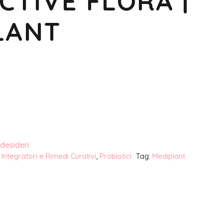
CTIVE FLORA |
LANT
 desideri
:
Integratori e Rimedi Curativi
,
Probiotici
Tag:
Mediplant