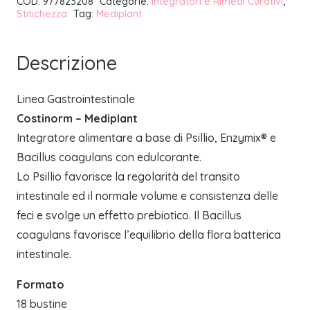
COD:
977823208
Categorie:
Integratori e Rimedi Curativi
,
Stitichezza
Tag:
Mediplant
Descrizione
Linea Gastrointestinale
Costinorm – Mediplant
Integratore alimentare a base di Psillio, Enzymix® e
Bacillus coagulans con edulcorante.
Lo Psillio favorisce la regolarità del transito
intestinale ed il normale volume e consistenza delle
feci e svolge un effetto prebiotico. Il Bacillus
coagulans favorisce l’equilibrio della flora batterica
intestinale.
Formato
18 bustine