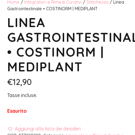
Home
/
Integratori e Rimedi Curativi
/
Stitichezza
/ Linea
Gastrointestinale • COSTINORM | MEDIPLANT
LINEA
GASTROINTESTINA
• COSTINORM |
MEDIPLANT
€
12,90
Tasse incluse.
Esaurito
Aggiungi alla lista dei desideri