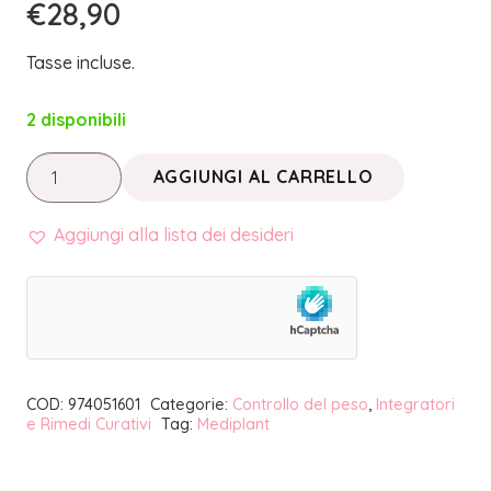
€
28,90
Tasse incluse.
2 disponibili
Linea
AGGIUNGI AL CARRELLO
Dimagrante
•
Aggiungi alla lista dei desideri
METABOLIK
GAMBE
E
GLUTEI
|
COD:
974051601
Categorie:
Controllo del peso
,
Integratori
MEDIPLANT
e Rimedi Curativi
Tag:
Mediplant
quantità