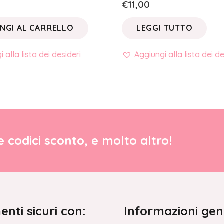
€
11,00
NGI AL CARRELLO
LEGGI TUTTO
 alla lista dei desideri
Aggiungi alla lista dei de
re codici sconto, e molto altro!
nti sicuri con:
Informazioni gen