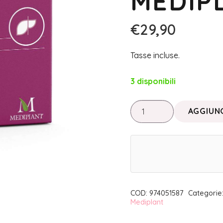
MEDIP
€
29,90
Tasse incluse.
3 disponibili
Linea
AGGIUNG
Dimagrante
•
METABOLIK
EPATIC
|
MEDIPLANT
COD:
974051587
Categorie
Mediplant
quantità