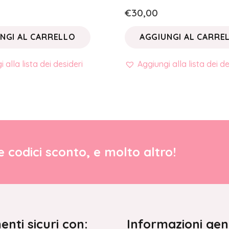
€
30,00
NGI AL CARRELLO
AGGIUNGI AL CARRE
 alla lista dei desideri
Aggiungi alla lista dei de
re codici sconto, e molto altro!
nti sicuri con:
Informazioni gen