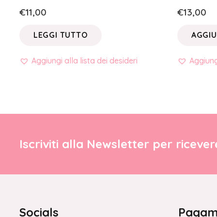
€
11,00
€
13,00
LEGGI TUTTO
AGGIU
Aggiungi alla lista dei desideri
Aggiungi
Iscriviti alla Newsletter per riceve
Socials
Pagame