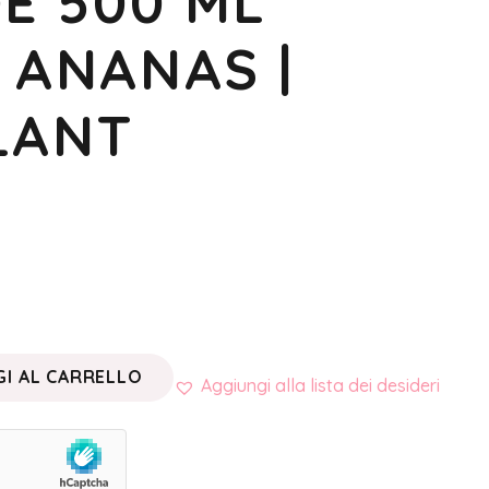
E 500 ML
 ANANAS |
LANT
I AL CARRELLO
Aggiungi alla lista dei desideri