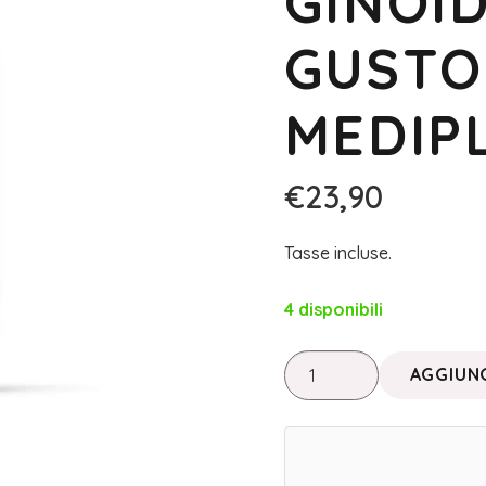
GINOID
GUSTO
MEDIP
€
23,90
Tasse incluse.
4 disponibili
Linea
AGGIUNG
Dimagrante
•
METABOLIK
DRENA