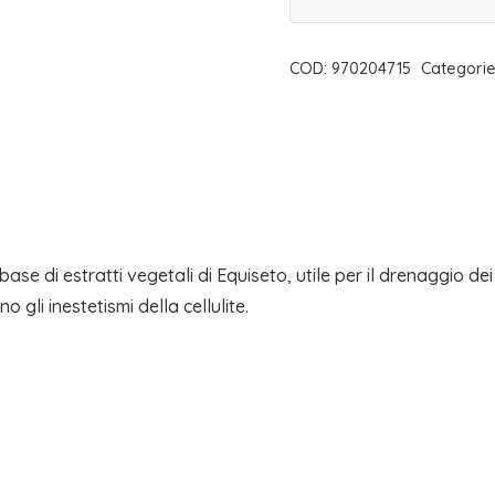
GINOIDE
500
COD:
970204715
Categori
ml
GUSTO
ANANAS
|
MEDIPLANT
quantità
e di estratti vegetali di Equiseto, utile per il drenaggio dei
 gli inestetismi della cellulite.