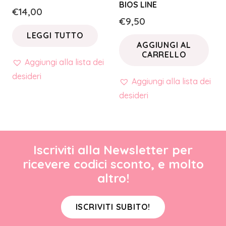
BIOS LINE
€
14,00
€
9,50
LEGGI TUTTO
AGGIUNGI AL
CARRELLO
Aggiungi alla lista dei
desideri
Aggiungi alla lista dei
desideri
Iscriviti alla Newsletter per
ricevere codici sconto, e molto
altro!
ISCRIVITI SUBITO!