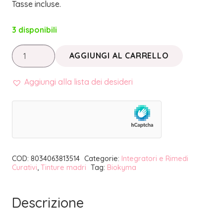
Tasse incluse.
3 disponibili
TINTURA
AGGIUNGI AL CARRELLO
MADRE
GINSENG
Aggiungi alla lista dei desideri
ROSSO
RADICE
|
BIOKYMA
quantità
COD:
8034063813514
Categorie:
Integratori e Rimedi
Curativi
,
Tinture madri
Tag:
Biokyma
Descrizione