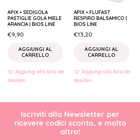
APIX • SEDIGOLA
APIX • FLUFAST
PASTIGLIE GOLA MIELE
RESPIRO BALSAMICO |
ARANCIA | BIOS LINE
BIOS LINE
€
9,90
€
13,20
AGGIUNGI AL
AGGIUNGI AL
CARRELLO
CARRELLO
Aggiungi alla lista dei
Aggiungi alla lista dei
desideri
desideri
Iscriviti alla Newsletter per
ricevere codici sconto, e molto
altro!