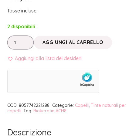
Tasse incluse.
2 disponibili
TINTA
AGGIUNGI AL CARRELLO
PER
CAPELLI
Aggiungi alla lista dei desideri
BIONDO
CHIARO
AMBRA
8/AB
|
COD:
8057742221288
Categorie:
Capelli
,
Tinte naturali per
BIOKERATIN
capelli
Tag:
Biokeratin ACH8
ACH8
quantità
Descrizione