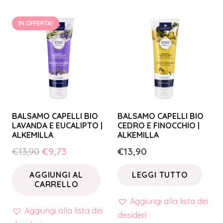
IN OFFERTA!
BALSAMO CAPELLI BIO
BALSAMO CAPELLI BIO
LAVANDA E EUCALIPTO |
CEDRO E FINOCCHIO |
ALKEMILLA
ALKEMILLA
Il
Il
€
13,90
€
9,73
€
13,90
prezzo
prezzo
AGGIUNGI AL
LEGGI TUTTO
originale
attuale
CARRELLO
era:
è:
Aggiungi alla lista dei
€13,90.
€9,73.
Aggiungi alla lista dei
desideri