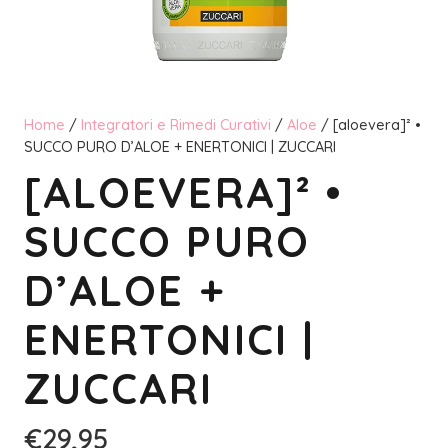
Home
/
Integratori e Rimedi Curativi
/
Aloe
/ [aloevera]² •
SUCCO PURO D’ALOE + ENERTONICI | ZUCCARI
[ALOEVERA]² •
SUCCO PURO
D’ALOE +
ENERTONICI |
ZUCCARI
€
29,95