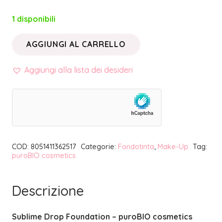
1 disponibili
AGGIUNGI AL CARRELLO
SUBLIME
DROP
Aggiungi alla lista dei desideri
FOUNDATION
05
N
|
PUROBIO
COD:
8051411362517
Categorie:
Fondotinta
,
Make-Up
Tag:
COSMETICS
puroBIO cosmetics
quantità
Descrizione
Sublime Drop Foundation – puroBIO cosmetics