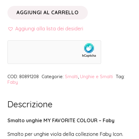
AGGIUNGI AL CARRELLO
SMALTO
UNGHIE
Aggiungi alla lista dei desideri
MY
FAVORITE
COLOUR
|
FABY
COD:
80891208
Categorie:
Smalti
,
Unghie e Smalti
Tag:
quantità
Faby
Descrizione
Smalto unghie MY FAVORITE COLOUR – Faby
Smalto per unghie viola della collezione Faby Icon.