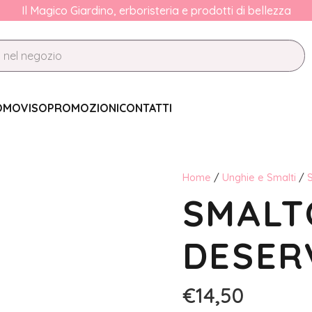
Il Magico Giardino, erboristeria e prodotti di bellezza
OMO
VISO
PROMOZIONI
CONTATTI
Home
/
Unghie e Smalti
/
S
SMALT
DESERV
€
14,50