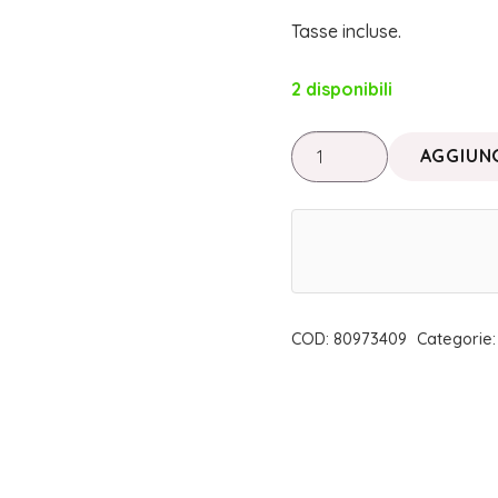
Tasse incluse.
2 disponibili
SMALTO
AGGIUNG
UNGHIE
I
DESERVE
IT
|
FABY
COD:
80973409
Categorie
quantità