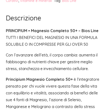
Curativi
,
Vitamine e minerali
Tag:
Bios Line
BIOS
LINE
Descrizione
quantità
PRINCIPIUM • Magnesio Completo 50+ – Bios Line
TUTTI I BENEFICI DEL MAGNESIO IN UNA FORMULA
SOLUBILE O IN COMPRESSE PER GLI OVER 50
Con l’avanzare dell’età, il corpo cambia: aumenta il
fabbisogno di nutrienti chiave per gestire meglio
stress, stanchezza e invecchiamento cellulare.
Principium Magnesio Completo 50+
è l’integratore
pensato per chi vuole vivere questa fase della vita
con equilibrio e vitalità, associando ai benefici delle
sue 4 fonti di Magnesio, l’azione di Selenio,
Manganese e Melograno a contrasto dello stress