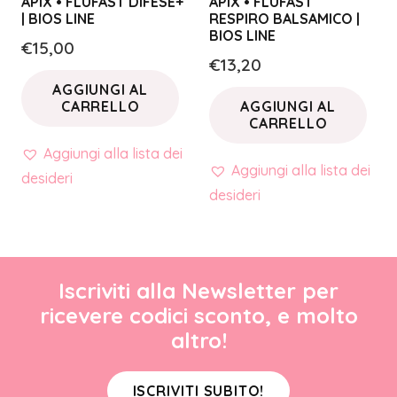
APIX • FLUFAST DIFESE+
APIX • FLUFAST
| BIOS LINE
RESPIRO BALSAMICO |
BIOS LINE
€
15,00
€
13,20
AGGIUNGI AL
CARRELLO
AGGIUNGI AL
CARRELLO
Aggiungi alla lista dei
Aggiungi alla lista dei
desideri
desideri
Iscriviti alla Newsletter per
ricevere codici sconto, e molto
altro!
ISCRIVITI SUBITO!