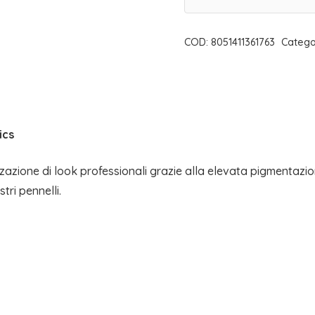
ROSA
ANTICO/TORTORA
COD:
8051411361763
Catego
DUO
CHROME
REFILL
|
PUROBIO
ics
COSMETICS
zzazione di look professionali grazie alla elevata pigmentazion
quantità
tri pennelli.