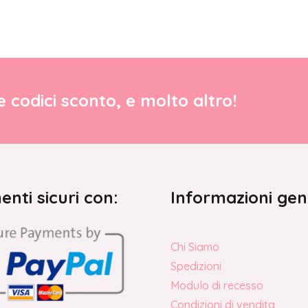
re codici sconto, e molto altro!
nti sicuri con:
Informazioni gen
Chi Siamo
Spedizioni
Modulo di recesso
Condizioni di vendita