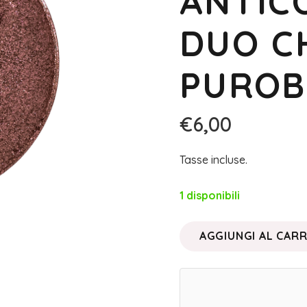
ANTIC
DUO C
PUROB
€
6,00
Tasse incluse.
1 disponibili
AGGIUNGI AL CAR
OMBRETTO
IN
CIALDA
15