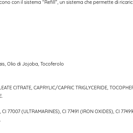
ono con il sistema “Refill”, un sistema che permette di ricari
ais, Olio di Jojoba, Tocoferolo
 OLEATE CITRATE, CAPRYLIC/CAPRIC TRIGLYCERIDE, TOCOPHE
E.
I 77007 (ULTRAMARINES), CI 77491 (IRON OXIDES), CI 77499 
.