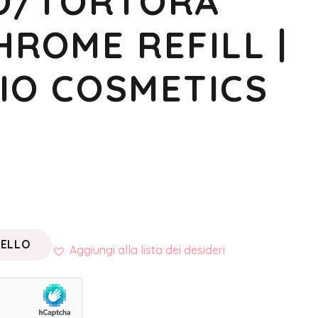
O/TORTORA
HROME REFILL |
IO COSMETICS
RELLO
Aggiungi alla lista dei desideri