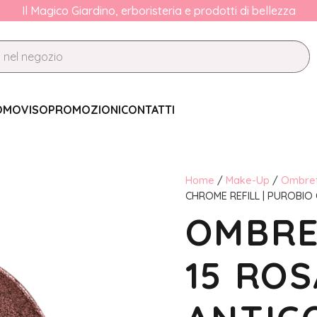
Il Magico Giardino, erboristeria e prodotti di bellezza
OMO
VISO
PROMOZIONI
CONTATTI
Home
/
Make-Up
/
Ombret
CHROME REFILL | PUROBIO
OMBRE
15 ROS