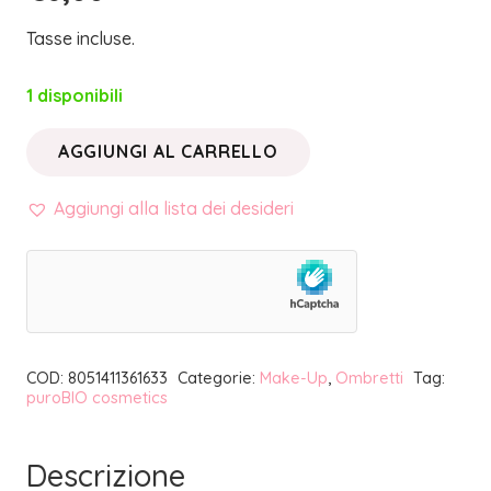
Tasse incluse.
1 disponibili
AGGIUNGI AL CARRELLO
OMBRETTO
IN
Aggiungi alla lista dei desideri
CIALDA
02
TORTORA
MATTE
REFILL
COD:
8051411361633
Categorie:
Make-Up
,
Ombretti
Tag:
|
puroBIO cosmetics
PUROBIO
COSMETICS
Descrizione
quantità