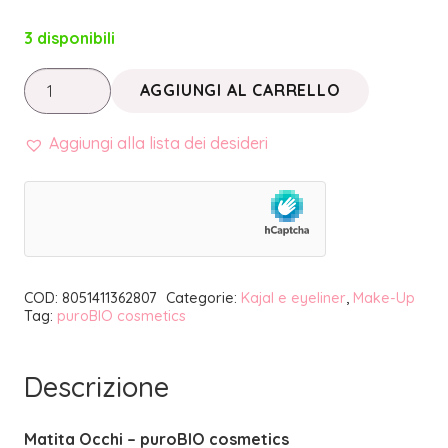
3 disponibili
MATITA
AGGIUNGI AL CARRELLO
OCCHI
46
Aggiungi alla lista dei desideri
TORTORA
|
PUROBIO
COSMETICS
quantità
COD:
8051411362807
Categorie:
Kajal e eyeliner
,
Make-Up
Tag:
puroBIO cosmetics
Descrizione
Matita Occhi – puroBIO cosmetics