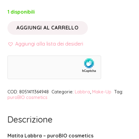
1 disponibili
AGGIUNGI AL CARRELLO
MATITA
LABBRA
Aggiungi alla lista dei desideri
53
PESCA
NUDE
|
PUROBIO
COD:
8051411364948
Categorie:
Labbra
,
Make-Up
Tag:
COSMETICS
puroBIO cosmetics
quantità
Descrizione
Matita Labbra – puroBIO cosmetics