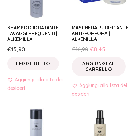
SHAMPOO IDRATANTE
MASCHERA PURIFICANTE
LAVAGGI FREQUENTI |
ANTI-FORFORA |
ALKEMILLA
ALKEMILLA
Il
Il
€
15,90
€
16,90
€
8,45
prezzo
prezzo
LEGGI TUTTO
AGGIUNGI AL
originale
attuale
CARRELLO
era:
è:
Aggiungi alla lista dei
€16,90.
€8,45.
Aggiungi alla lista dei
desideri
desideri