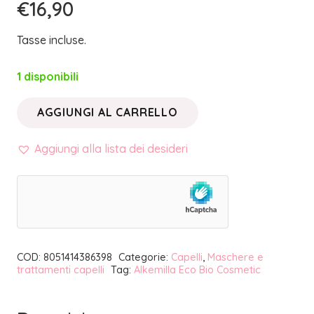
€
16,90
Tasse incluse.
1 disponibili
AGGIUNGI AL CARRELLO
MASCHERA
CAPELLI
Aggiungi alla lista dei desideri
EXTRA
LISCIO
CON
ROSA
DAMASCENA
COD:
8051414386398
Categorie:
Capelli
,
Maschere e
|
trattamenti capelli
Tag:
Alkemilla Eco Bio Cosmetic
ALKEMILLA
quantità