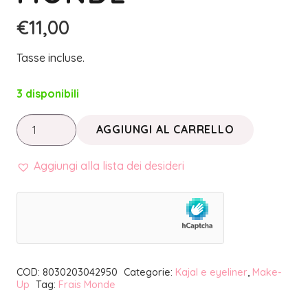
€
11,00
Tasse incluse.
3 disponibili
MAKE
AGGIUNGI AL CARRELLO
UP
TERMALE
Aggiungi alla lista dei desideri
•
MATITA
ALLA
VITAMINA
E
COD:
8030203042950
Categorie:
Kajal e eyeliner
,
Make-
OCCHI
Up
Tag:
Frais Monde
(31)