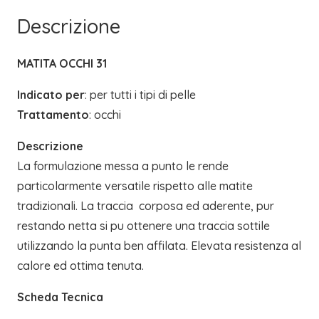
|
Descrizione
FRAIS
MONDE
MATITA OCCHI 31
quantità
Indicato per
: per tutti i tipi di pelle
Trattamento
: occhi
Descrizione
La formulazione messa a punto le rende
particolarmente versatile rispetto alle matite
tradizionali. La traccia  corposa ed aderente, pur
restando netta si pu ottenere una traccia sottile
utilizzando la punta ben affilata. Elevata resistenza al
calore ed ottima tenuta.
Scheda Tecnica