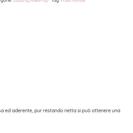
gorie:
Labbra
,
Make-Up
Tag:
Frais Monde
osa ed aderente, pur restando netta si può ottenere una