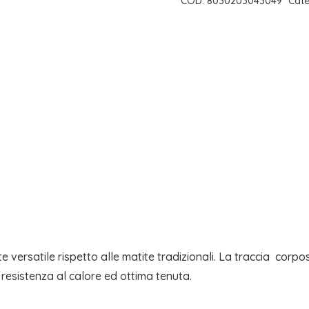
COD:
8030203043049
Cate
E
LABBRA
(42)
|
FRAIS
MONDE
quantità
versatile rispetto alle matite tradizionali. La traccia  corp
a resistenza al calore ed ottima tenuta.