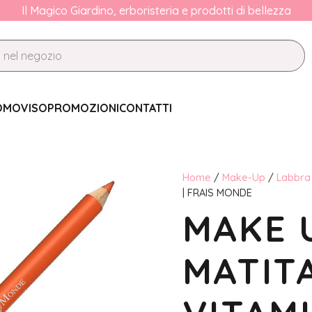
Il Magico Giardino, erboristeria e prodotti di bellezza
OMO
VISO
PROMOZIONI
CONTATTI
Home
/
Make-Up
/
Labbra
| FRAIS MONDE
MAKE 
MATIT