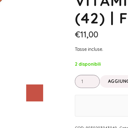
VITAM
(42) |
€
11,00
Tasse incluse.
2 disponibili
MAKE
AGGIUNG
UP
TERMALE
•
MATITA
ALLA
VITAMINA