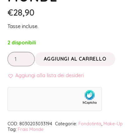
€
28,90
Tasse incluse.
2 disponibili
MAKE
AGGIUNGI AL CARRELLO
UP
TERMALE
Aggiungi alla lista dei desideri
•
FONDOTINTA
FLUIDO
SPF
15
COD:
8030203033194
Categorie:
Fondotinta
,
Make-Up
30
Tag:
Frais Monde
ml