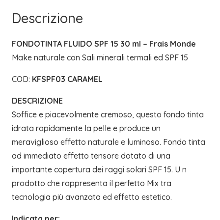
(03)
Descrizione
|
FRAIS
FONDOTINTA FLUIDO SPF 15 30 ml – Frais Monde
MONDE
Make naturale con Sali minerali termali ed SPF 15
quantità
COD:
KFSPF03 CARAMEL
DESCRIZIONE
Soffice e piacevolmente cremoso, questo fondo tinta
idrata rapidamente la pelle e produce un
meraviglioso effetto naturale e luminoso. Fondo tinta
ad immediato effetto tensore dotato di una
importante copertura dei raggi solari SPF 15. U n
prodotto che rappresenta il perfetto Mix tra
tecnologia più avanzata ed effetto estetico.
Indicata per: