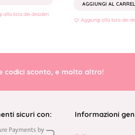
AGGIUNGI AL CARRE
 alla lista dei desideri
Aggiungi alla lista dei de
re codici sconto, e molto altro!
nti sicuri con:
Informazioni gen