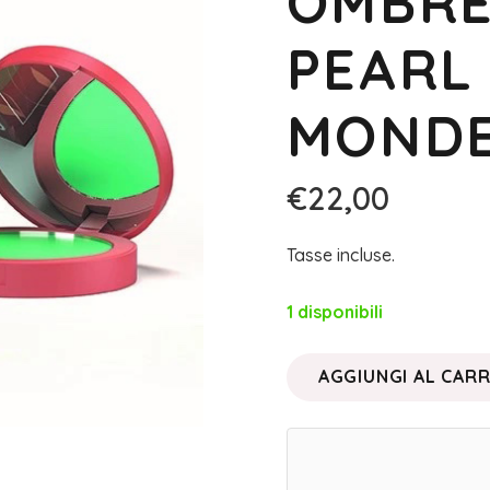
OMBRE
PEARL 
MOND
€
22,00
Tasse incluse.
1 disponibili
AGGIUNGI AL CAR
MAKE
UP
INNOVATION
•