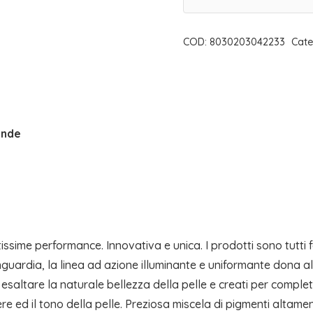
OMBRETTO
GLAMOUR
COD:
8030203042233
Cate
PEARL
04
|
FRAIS
MONDE
onde
quantità
sime performance. Innovativa e unica. I prodotti sono tutti for
guardia, la linea ad azione illuminante e uniformante dona all
 esaltare la naturale bellezza della pelle e creati per complet
sere ed il tono della pelle. Preziosa miscela di pigmenti alta