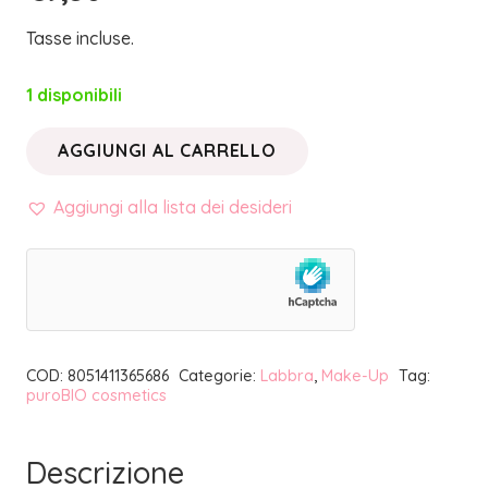
Tasse incluse.
1 disponibili
AGGIUNGI AL CARRELLO
LONG
LASTING
Aggiungi alla lista dei desideri
•
LIPSTICK
PENCIL
016L
BURGUNDY
COD:
8051411365686
Categorie:
Labbra
,
Make-Up
Tag:
|
puroBIO cosmetics
PUROBIO
COSMETICS
Descrizione
quantità