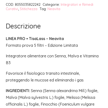
COD:
8055035822242
Categorie:
Integratori e Rimedi
FILTRI
Curativi
,
Stitichezza
Tag:
Neavita
/
EDIZIONE
Descrizione
LIMITATA
|
LINEA PRO • TisaLass – Neavita
NEAVITA
Formato prova 5 filtri – Edizione Limitata
quantità
Integratore alimentare con Senna, Malva e Vitamina
B3
Favorisce il fisiologico transito intestinale,
proteggendo le mucose ed eliminando i gas
INGREDIENTI
: Senna (Senna alexandrina Mill.) foglie,
Malva (Malva sylvestris L.) foglie, Melissa (Melissa
officinalis L.) foglie, Finocchio (Foeniculum vulgare