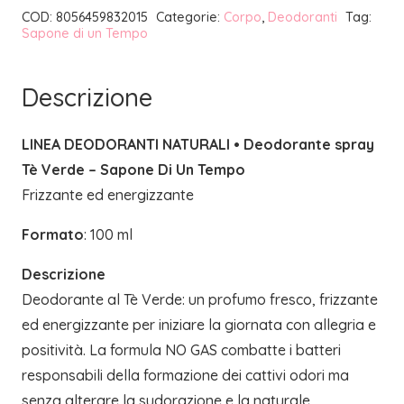
COD:
8056459832015
Categorie:
Corpo
,
Deodoranti
Tag:
|
Sapone di un Tempo
SAPONE
DI
Descrizione
UN
TEMPO
LINEA DEODORANTI NATURALI • Deodorante spray
quantità
Tè Verde – Sapone Di Un Tempo
Frizzante ed energizzante
Formato
: 100 ml
Descrizione
Deodorante al Tè Verde: un profumo fresco, frizzante
ed energizzante per iniziare la giornata con allegria e
positività. La formula NO GAS combatte i batteri
responsabili della formazione dei cattivi odori ma
senza alterare la sudorazione e la naturale