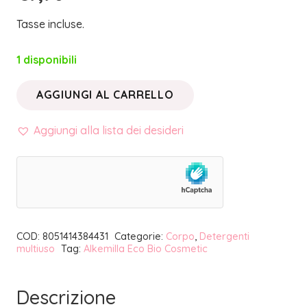
Tasse incluse.
1 disponibili
AGGIUNGI AL CARRELLO
SAPONE
MARSIGLIA
Aggiungi alla lista dei desideri
LAVANDA
DI
PROVENZA
|
ALKEMILLA
COD:
8051414384431
Categorie:
Corpo
,
Detergenti
quantità
multiuso
Tag:
Alkemilla Eco Bio Cosmetic
Descrizione