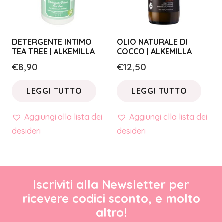
DETERGENTE INTIMO
OLIO NATURALE DI
TEA TREE | ALKEMILLA
COCCO | ALKEMILLA
€
8,90
€
12,50
LEGGI TUTTO
LEGGI TUTTO
Aggiungi alla lista dei
Aggiungi alla lista dei
desideri
desideri
Iscriviti alla Newsletter per
ricevere codici sconto, e molto
altro!