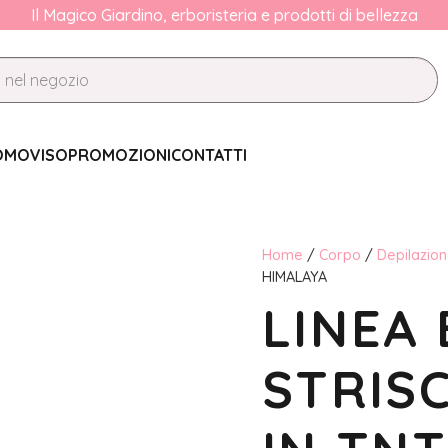
Il Magico Giardino, erboristeria e prodotti di bellezza
OMO
VISO
PROMOZIONI
CONTATTI
Home
/
Corpo
/
Depilazio
HIMALAYA
LINEA 
STRISC