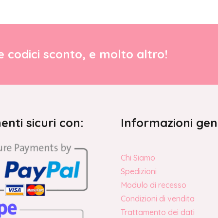
re codici sconto, e molto altro!
nti sicuri con:
Informazioni gen
Chi Siamo
Spedizioni
Modulo di recesso
Condizioni di vendita
Trattamento dei dati