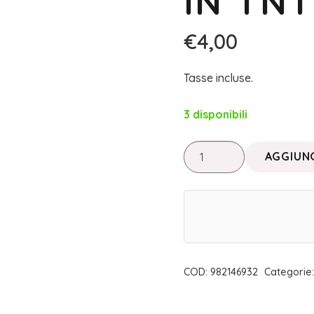
IN TNT
€
4,00
Tasse incluse.
3 disponibili
Linea
AGGIUNG
Bio
Essenze
•
STRISCE
DEPILATORIE
IN
COD:
982146932
Categorie
TNT
|