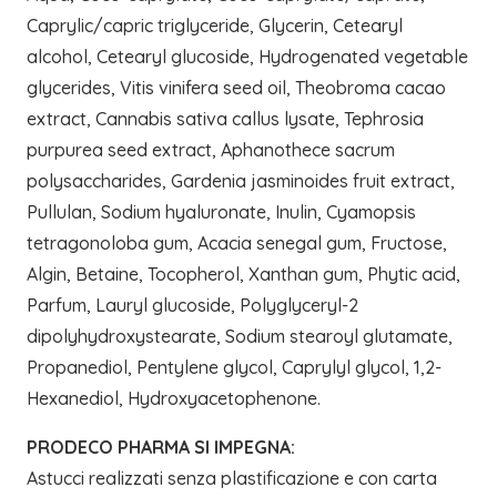
Caprylic/capric triglyceride, Glycerin, Cetearyl
alcohol, Cetearyl glucoside, Hydrogenated vegetable
glycerides, Vitis vinifera seed oil, Theobroma cacao
extract, Cannabis sativa callus lysate, Tephrosia
purpurea seed extract, Aphanothece sacrum
polysaccharides, Gardenia jasminoides fruit extract,
Pullulan, Sodium hyaluronate, Inulin, Cyamopsis
tetragonoloba gum, Acacia senegal gum, Fructose,
Algin, Betaine, Tocopherol, Xanthan gum, Phytic acid,
Parfum, Lauryl glucoside, Polyglyceryl-2
dipolyhydroxystearate, Sodium stearoyl glutamate,
Propanediol, Pentylene glycol, Caprylyl glycol, 1,2-
Hexanediol, Hydroxyacetophenone.
PRODECO PHARMA SI IMPEGNA:
Astucci realizzati senza plastificazione e con carta