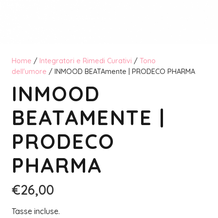
Home
/
Integratori e Rimedi Curativi
/
Tono
dell'umore
/ INMOOD BEATAmente | PRODECO PHARMA
INMOOD
BEATAMENTE |
PRODECO
PHARMA
€
26,00
Tasse incluse.