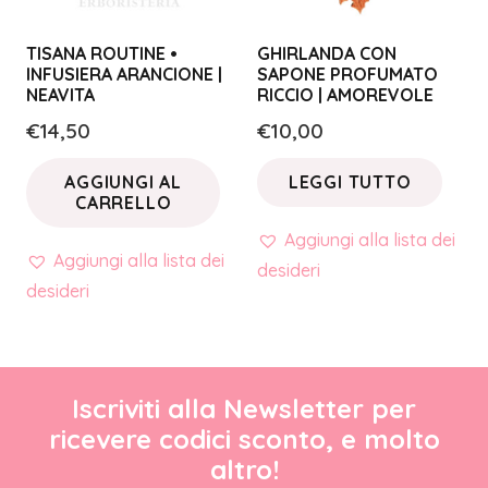
TISANA ROUTINE •
GHIRLANDA CON
INFUSIERA ARANCIONE |
SAPONE PROFUMATO
NEAVITA
RICCIO | AMOREVOLE
€
14,50
€
10,00
AGGIUNGI AL
LEGGI TUTTO
CARRELLO
Aggiungi alla lista dei
Aggiungi alla lista dei
desideri
desideri
Iscriviti alla Newsletter per
ricevere codici sconto, e molto
altro!