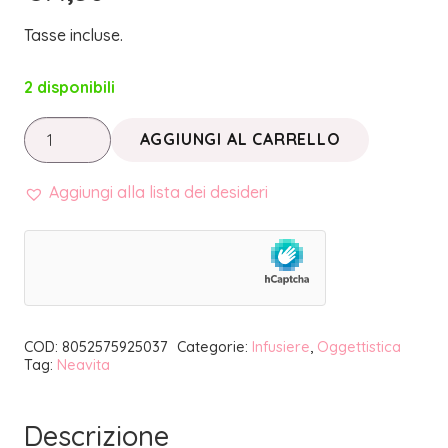
Tasse incluse.
2 disponibili
INFUSIONI
AGGIUNGI AL CARRELLO
DI
BENESSERE
Aggiungi alla lista dei desideri
•
INFUSIERA
MARRONE
|
NEAVITA
COD:
8052575925037
Categorie:
Infusiere
,
Oggettistica
quantità
Tag:
Neavita
Descrizione