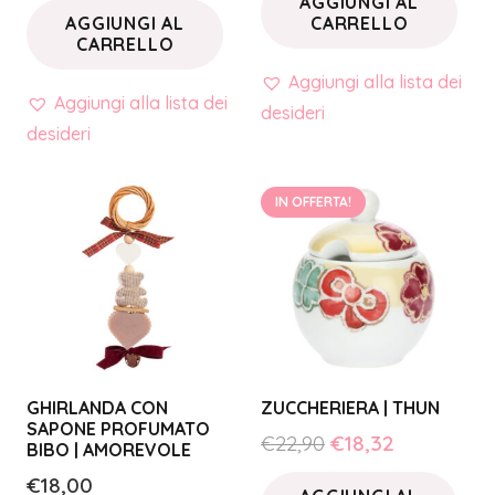
AGGIUNGI AL
AGGIUNGI AL
CARRELLO
CARRELLO
Aggiungi alla lista dei
Aggiungi alla lista dei
desideri
desideri
IN OFFERTA!
GHIRLANDA CON
ZUCCHERIERA | THUN
SAPONE PROFUMATO
Il
Il
€
22,90
€
18,32
BIBO | AMOREVOLE
prezzo
prezzo
€
18,00