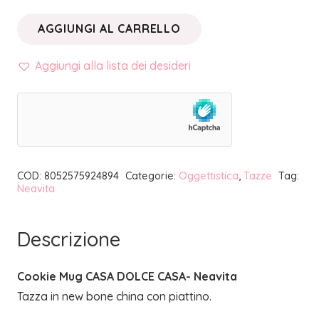
AGGIUNGI AL CARRELLO
CASA
DOLCE
Aggiungi alla lista dei desideri
CASA
•
COOKIE
MUG
|
COD:
8052575924894
Categorie:
Oggettistica
,
Tazze
Tag:
NEAVITA
Neavita
quantità
Descrizione
Cookie Mug CASA DOLCE CASA- Neavita
Tazza in new bone china con piattino.