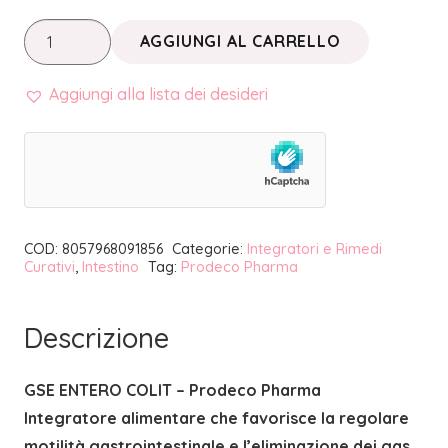
GSE
AGGIUNGI AL CARRELLO
ENTERO
COLIT
Aggiungi alla lista dei desideri
|
PRODECO
PHARMA
quantità
COD:
8057968091856
Categorie:
Integratori e Rimedi
Curativi
,
Intestino
Tag:
Prodeco Pharma
Descrizione
GSE ENTERO COLIT – Prodeco Pharma
Integratore alimentare che favorisce la regolare
motilità gastrointestinale e l’eliminazione dei gas