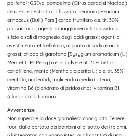
polifenoli; GSEvo: pompelmo (Citrus paradisi Macfad.)
semi e.s. ed estratto liofilizzato; hericium [Hericium
erinaceus (Bull.) Pers.] corpo fruttifero e.s. tit. 30%
polisaccaridi; agenti antiagglomeranti: biossido di
silicio e sali di magnesio degli acidi grassi; agenti di
rivestimento: etilcellulosa, alginato di sodio e acidi
grassi; chiodo di garofano [Syzygium aromaticum (L.)
Merr. et L. M. Perry] o.e. in polvere tit. 30% beta-
cariofillene, menta (Mentha x piperita L.) o.e. tit. 35%
mentolo, nucleotidi, trigliceridi a media catena,
vitamina B6 (cloridrato di piridossina), vitamina B1
(cloridrato di tiamina).
Avvertenze
Non superare la dose giornaliera consigliata. Tenere
fuori dalla portata dei bambini al di sotto dei tre anni.
Gli integratori non vanno intesi quali sostituti di una