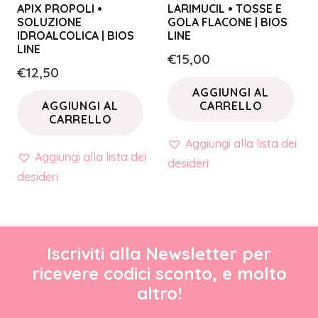
APIX PROPOLI •
LARIMUCIL • TOSSE E
SOLUZIONE
GOLA FLACONE | BIOS
IDROALCOLICA | BIOS
LINE
LINE
€
15,00
€
12,50
AGGIUNGI AL
AGGIUNGI AL
CARRELLO
CARRELLO
Aggiungi alla lista dei
Aggiungi alla lista dei
desideri
desideri
Iscriviti alla Newsletter per
ricevere codici sconto, e molto
altro!