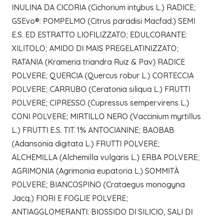
INULINA DA CICORIA (Cichorium intybus L.) RADICE;
GSEvo®: POMPELMO (Citrus paradisi Macfad.) SEMI
E.S. ED ESTRATTO LIOFILIZZATO; EDULCORANTE:
XILITOLO; AMIDO DI MAIS PREGELATINIZZATO;
RATANIA (Krameria triandra Ruiz & Pav) RADICE
POLVERE; QUERCIA (Quercus robur L.) CORTECCIA
POLVERE; CARRUBO (Ceratonia siliqua L.) FRUTTI
POLVERE; CIPRESSO (Cupressus sempervirens L.)
CONI POLVERE; MIRTILLO NERO (Vaccinium myrtillus
L.) FRUTTI E.S. TIT. 1% ANTOCIANINE; BAOBAB
(Adansonia digitata L.) FRUTTI POLVERE;
ALCHEMILLA (Alchemilla vulgaris L.) ERBA POLVERE;
AGRIMONIA (Agrimonia eupatoria L.) SOMMITÀ
POLVERE; BIANCOSPINO (Crataegus monogyna
Jacq.) FIORI E FOGLIE POLVERE;
ANTIAGGLOMERANTI: BIOSSIDO DI SILICIO, SALI DI