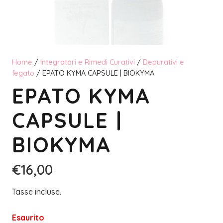
Home
/
Integratori e Rimedi Curativi
/
Depurativi e
fegato
/ EPATO KYMA CAPSULE | BIOKYMA
EPATO KYMA
CAPSULE |
BIOKYMA
€
16,00
Tasse incluse.
Esaurito