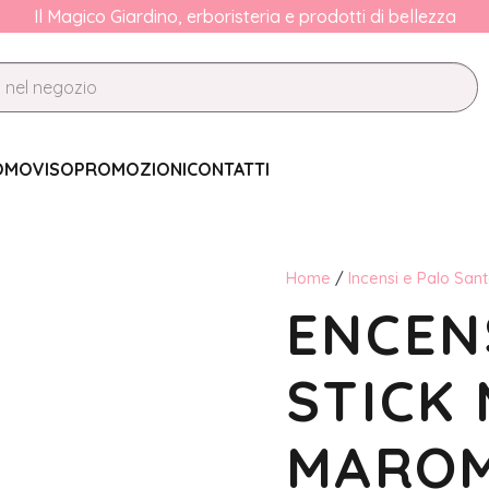
Il Magico Giardino, erboristeria e prodotti di bellezza
OMO
VISO
PROMOZIONI
CONTATTI
Home
/
Incensi e Palo San
ENCEN
STICK 
MARO