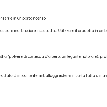
nserire in un portaincenso.
sciare mai bruciare incustodito. Utilizzare il prodotto in ambie
a (polvere di corteccia d’albero, un legante naturale), profu
attato chimicamente, imballaggi esterni in carta fatta a mano c