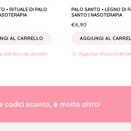
O • RITUALE DI PALO
PALO SANTO • LEGNO DI 
NASOTERAPIA
SANTO | NASOTERAPIA
€
6,90
NGI AL CARRELLO
AGGIUNGI AL CARRE
 alla lista dei desideri
Aggiungi alla lista dei de
re codici sconto, e molto altro!