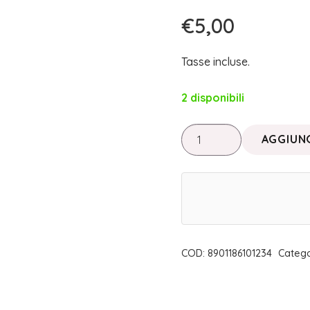
€
5,00
Tasse incluse.
2 disponibili
ENCENS
AGGIUNG
D'AUROVILLE
STICK
MIRRA
|
MAROMA
quantità
COD:
8901186101234
Catego