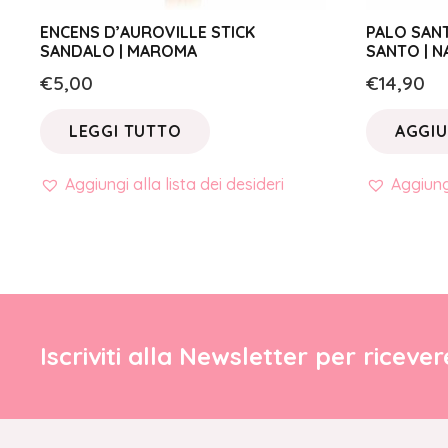
ENCENS D’AUROVILLE STICK
PALO SANT
SANDALO | MAROMA
SANTO | 
€
5,00
€
14,90
LEGGI TUTTO
AGGIU
Aggiungi alla lista dei desideri
Aggiungi
Iscriviti alla Newsletter per riceve