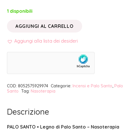
1 disponibili
AGGIUNGI AL CARRELLO
PALO
SANTO
Aggiungi alla lista dei desideri
•
LEGNO
DI
PALO
SANTO
COD:
8052575929974
Categorie:
Incensi e Palo Santo
,
Palo
|
Santo
Tag:
Nasoterapia
NASOTERAPIA
quantità
Descrizione
PALO SANTO • Legno di Palo Santo – Nasoterapia