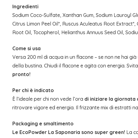
Ingredienti
Sodium Coco-Sulfate, Xanthan Gum, Sodium Lauroyl Gluta
Citrus Limon Peel Oil*, Ruscus Aculeatus Root Extract*,
Root Oil, Tocopherol, Helianthus Annuus Seed Oil, Sodiu
Come si usa
Versa 200 ml di acqua in un flacone – se non ne hai già 
della bustina. Chiudi il flacone e agita con energia. Svita
pronto!
Per chi è indicato
È l’ideale per chi non vede l’ora
di iniziare la giornat
ritrovare vigore ed energia. Il frizzante mix di estratt
Packaging e smaltimento
Le EcoPowder La Saponaria sono super green!
La co