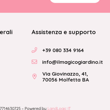
erali
Assistenza e supporto
+39 080 334 9164
info@ilmagicogiardino.it
Via Giovinazzo, 41,
70056 Molfetta BA
A 07714630725 – Powered by
LandLogic IT