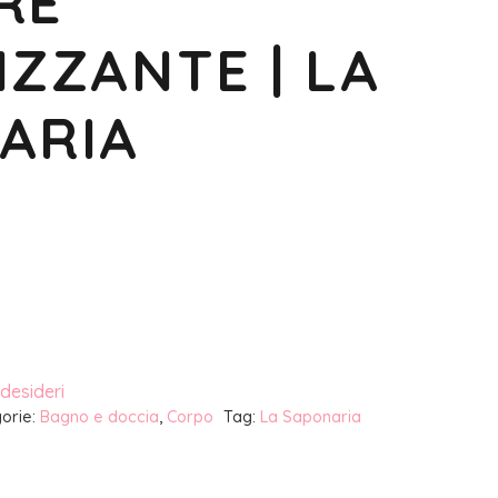
RE
IZZANTE | LA
ARIA
 desideri
orie:
Bagno e doccia
,
Corpo
Tag:
La Saponaria