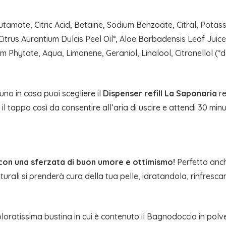
mate, Citric Acid, Betaine, Sodium Benzoate, Citral, Potassiu
 Citrus Aurantium Dulcis Peel Oil*, Aloe Barbadensis Leaf Jui
m Phytate, Aqua, Limonene, Geraniol, Linalool, Citronellol (*d
uno in casa puoi scegliere il
Dispenser refill La Saponaria
re
 il tappo così da consentire all’aria di uscire e attendi 30 minu
a con una sferzata di buon umore e ottimismo!
Perfetto anch
i naturali si prenderà cura della tua pelle, idratandola, rinf
loratissima bustina in cui è contenuto il Bagnodoccia in polve