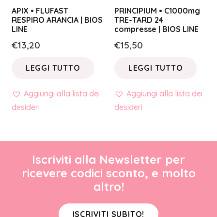
APIX • FLUFAST
PRINCIPIUM • C1000mg
RESPIRO ARANCIA | BIOS
TRE-TARD 24
LINE
compresse | BIOS LINE
€
13,20
€
15,50
LEGGI TUTTO
LEGGI TUTTO
Aggiungi alla lista dei
Aggiungi alla lista dei
desideri
desideri
Iscriviti alla Newsletter per
ricevere codici sconto, e molto
altro!
ISCRIVITI SUBITO!