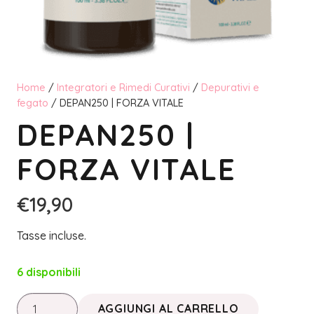
Home
/
Integratori e Rimedi Curativi
/
Depurativi e
fegato
/ DEPAN250 | FORZA VITALE
DEPAN250 |
FORZA VITALE
€
19,90
Tasse incluse.
6 disponibili
DEPAN250
AGGIUNGI AL CARRELLO