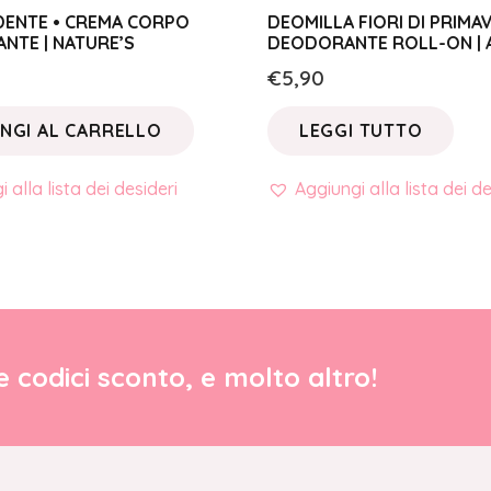
DENTE • CREMA CORPO
DEOMILLA FIORI DI PRIMA
NTE | NATURE’S
DEODORANTE ROLL-ON | 
€
5,90
NGI AL CARRELLO
LEGGI TUTTO
 alla lista dei desideri
Aggiungi alla lista dei de
re codici sconto, e molto altro!