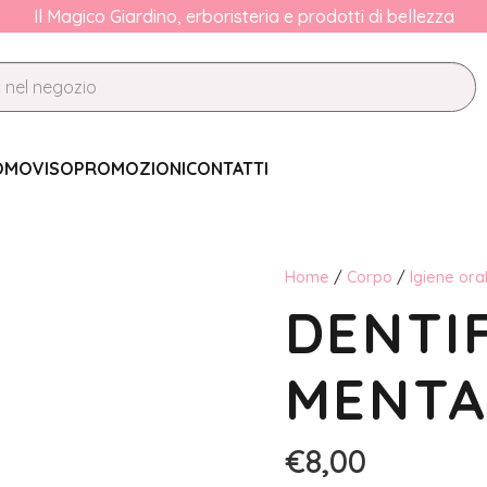
Il Magico Giardino, erboristeria e prodotti di bellezza
OMO
VISO
PROMOZIONI
CONTATTI
Home
/
Corpo
/
Igiene ora
DENTIF
MENTA 
€
8,00