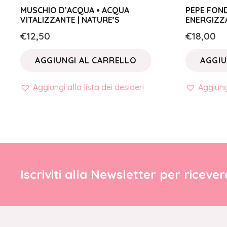
MUSCHIO D’ACQUA • ACQUA
PEPE FON
VITALIZZANTE | NATURE’S
ENERGIZZA
€
12,50
€
18,00
AGGIUNGI AL CARRELLO
AGGIU
Aggiungi alla lista dei desideri
Aggiungi
Iscriviti alla Newsletter per riceve