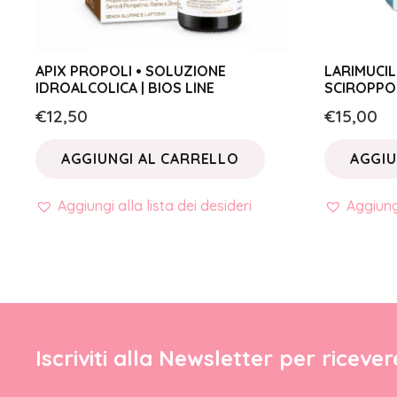
APIX PROPOLI • SOLUZIONE
LARIMUCIL
IDROALCOLICA | BIOS LINE
SCIROPPO 
€
12,50
€
15,00
AGGIUNGI AL CARRELLO
AGGIU
Aggiungi alla lista dei desideri
Aggiungi
Iscriviti alla Newsletter per riceve