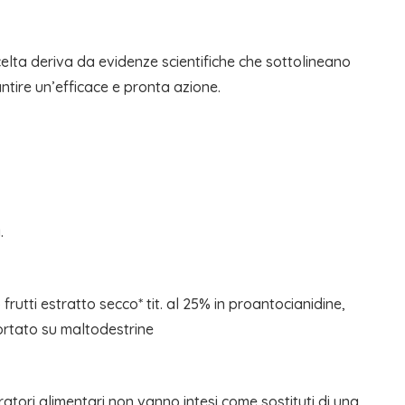
lta deriva da evidenze scientifiche che sottolineano
tire un’efficace e pronta azione.
.
rutti estratto secco* tit. al 25% in proantocianidine,
portato su maltodestrine
gratori alimentari non vanno intesi come sostituti di una