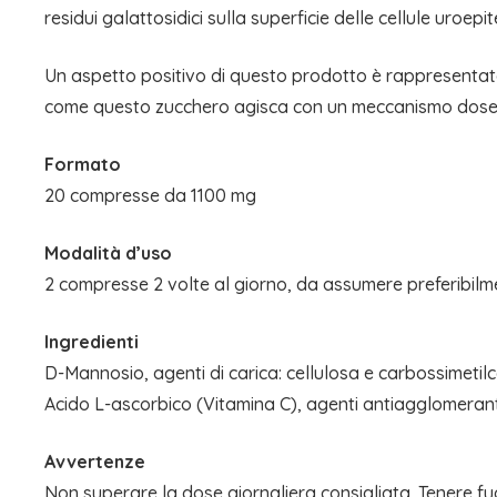
residui galattosidici sulla superficie delle cellule uroepite
Un aspetto positivo di questo prodotto è rappresentat
come questo zucchero agisca con un meccanismo dose-di
Formato
20 compresse da 1100 mg
Modalità d’uso
2 compresse 2 volte al giorno, da assumere preferibi
Ingredienti
D-Mannosio, agenti di carica: cellulosa e carbossimetilce
Acido L-ascorbico (Vitamina C), agenti antiagglomeranti:
Avvertenze
Non superare la dose giornaliera consigliata. Tenere fuor