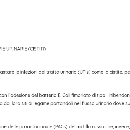
E URINARIE (CISTITI)
tare le infezioni del tratto urinario (UTIs) come la cistite, p
on l’adesione del batterio E. Coli fimbriato di tipo , inibendo
azza dai loro siti di legame portandoli nel flusso urinario dov
ne delle proantocianide (PACs) del mirtillo rosso che, invece, 