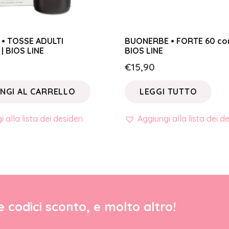
 • TOSSE ADULTI
BUONERBE • FORTE 60 co
| BIOS LINE
BIOS LINE
€
15,90
NGI AL CARRELLO
LEGGI TUTTO
 alla lista dei desideri
Aggiungi alla lista dei de
re codici sconto, e molto altro!