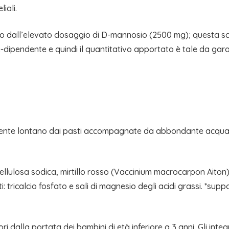
liali.
o dall’elevato dosaggio di D-mannosio (2500 mg); questa sce
pendente e quindi il quantitativo apportato è tale da garan
lmente lontano dai pasti accompagnate da abbondante acqua
llulosa sodica, mirtillo rosso (Vaccinium macrocarpon Aiton) f
 tricalcio fosfato e sali di magnesio degli acidi grassi. *sup
i dalla portata dei bambini di età inferiore a 3 anni. Gli inte