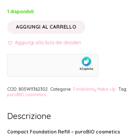
1 disponibili
AGGIUNGI AL CARRELLO
COMPACT
FOUNDATION
Aggiungi alla lista dei desideri
03
REFILL
|
PUROBIO
COSMETICS
COD:
8051411362302
Categorie:
Fondotinta
,
Make-Up
Tag:
quantità
puroBIO cosmetics
Descrizione
Compact Foundation Refill – puroBIO cosmetics