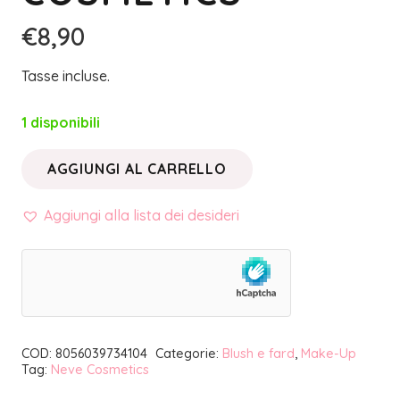
€
8,90
Tasse incluse.
1 disponibili
AGGIUNGI AL CARRELLO
BLUSH
IN
Aggiungi alla lista dei desideri
CIALDA
WHITE
TEA
|
NEVE
COD:
8056039734104
Categorie:
Blush e fard
,
Make-Up
COSMETICS
Tag:
Neve Cosmetics
quantità