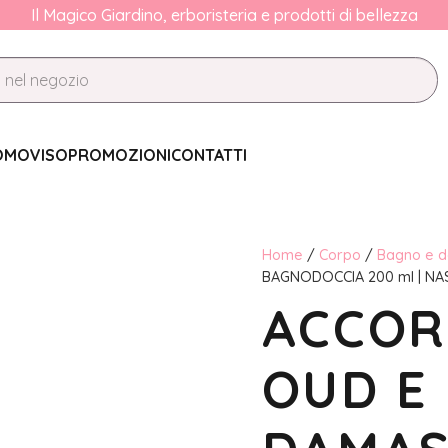
Il Magico Giardino, erboristeria e prodotti di bellezza
OMO
VISO
PROMOZIONI
CONTATTI
Home
/
Corpo
/
Bagno e d
BAGNODOCCIA 200 ml | N
ACCORD
OUD E 