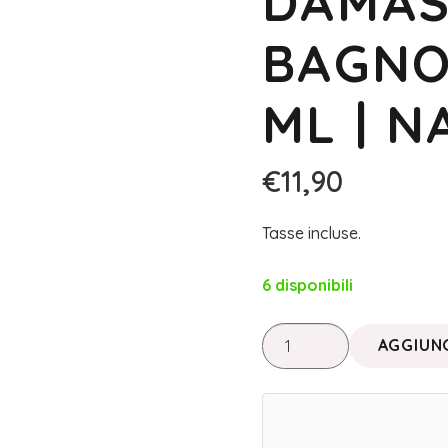
DAMAS
BAGNO
ML | 
€
11,90
Tasse incluse.
6 disponibili
ACCORDI
AGGIUNG
DI
FONDO
•
OUD