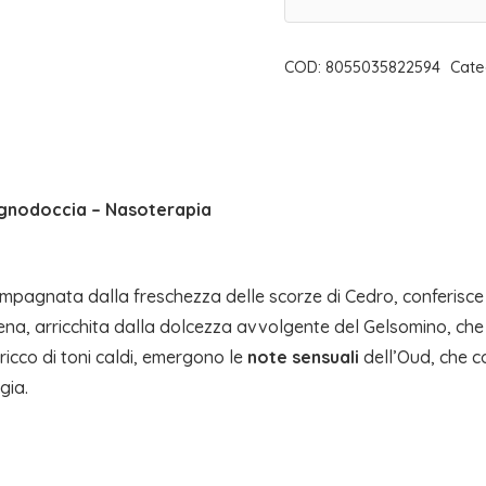
E
ROSA
COD:
8055035822594
Cate
DI
DAMASCO
/
BAGNODOCCIA
nodoccia – Nasoterapia
200
ml
|
pagnata dalla freschezza delle scorze di Cedro, conferisce
NASOTERAPIA
a, arricchita dalla dolcezza avvolgente del Gelsomino, che d
quantità
ricco di toni caldi, emergono le
note sensuali
dell’Oud, che c
gia.