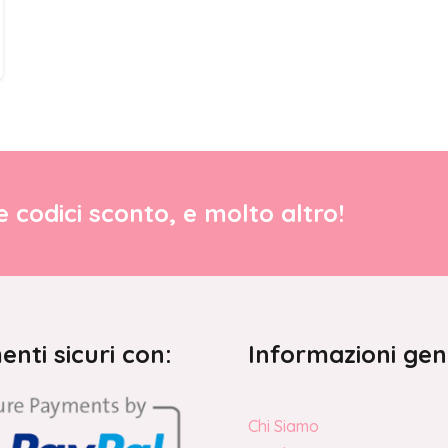
re codici sconto, e molto altro!
nti sicuri con:
Informazioni gen
Chi Siamo