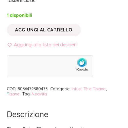
Tasse incluse.
1 disponibili
AGGIUNGI AL CARRELLO
TISANA
RELAX
Aggiungi alla lista dei desideri
FILTROSCRIGNO
|
NEAVITA
quantità
COD:
8056479380473
Categorie:
Infusi, Tè e Tisane
,
Tisane
Tag:
Neavita
Descrizione