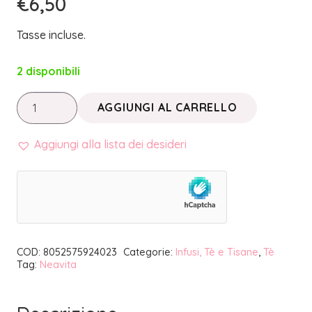
€
6,50
Tasse incluse.
2 disponibili
TÈ
AGGIUNGI AL CARRELLO
NERO
ENERGY
Aggiungi alla lista dei desideri
TEA
FILTROSCRIGNO
|
NEAVITA
quantità
COD:
8052575924023
Categorie:
Infusi, Tè e Tisane
,
Tè
Tag:
Neavita