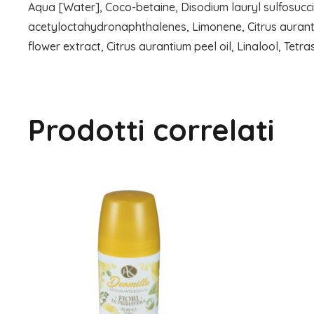
Aqua [Water], Coco-betaine, Disodium lauryl sulfosucci
acetyloctahydronaphthalenes, Limonene, Citrus aurantiu
flower extract, Citrus aurantium peel oil, Linalool, Tetr
Prodotti correlati