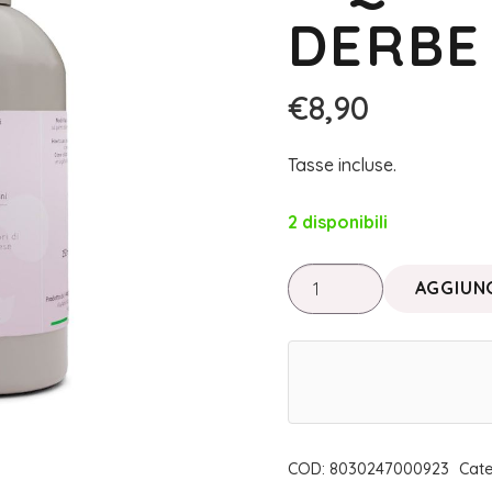
DERBE
€
8,90
Tasse incluse.
2 disponibili
SPEZIALI
AGGIUNG
FIORENTINI
•
SAKURA
SAPONE
LIQUIDO
MANI
COD:
8030247000923
Cate