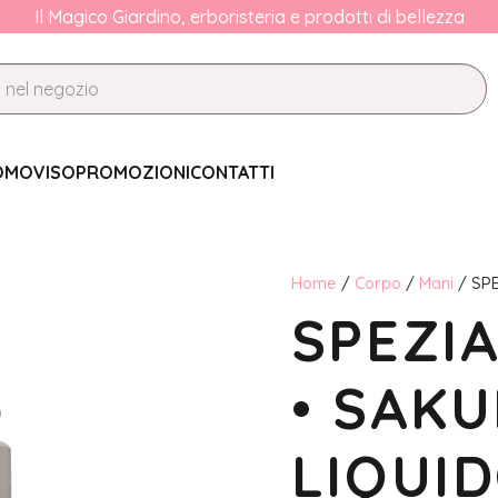
Il Magico Giardino, erboristeria e prodotti di bellezza
OMO
VISO
PROMOZIONI
CONTATTI
Home
/
Corpo
/
Mani
/ SPE
SPEZIA
• SAK
LIQUID