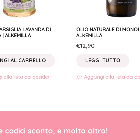
RSIGLIA LAVANDA DI
OLIO NATURALE DI MONOI 
| ALKEMILLA
ALKEMILLA
€
12,90
NGI AL CARRELLO
LEGGI TUTTO
 alla lista dei desideri
Aggiungi alla lista dei de
re codici sconto, e molto altro!