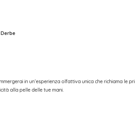
|
DERBE
quantità
– Derbe
immergerai in un’esperienza olfattiva unica che richiama le
cità alla pelle delle tue mani.