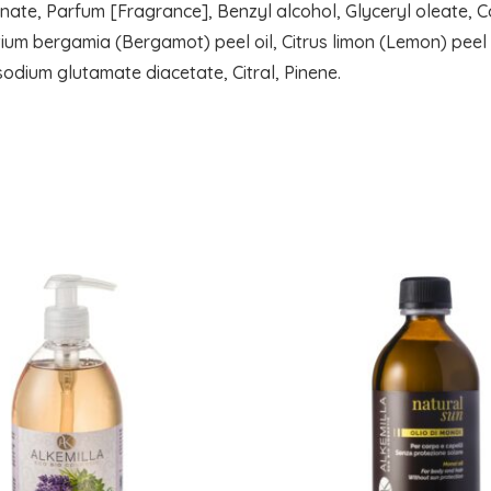
nate, Parfum [Fragrance], Benzyl alcohol, Glyceryl oleate, C
m bergamia (Bergamot) peel oil, Citrus limon (Lemon) peel oil
asodium glutamate diacetate, Citral, Pinene.