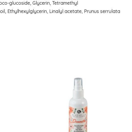
oco-glucoside, Glycerin, Tetramethyl
, Ethylhexylglycerin, Linalyl acetate, Prunus serrulata